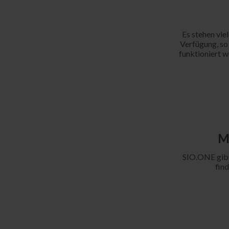
Es stehen vie
Verfügung, so
funktioniert w
M
SIO.ONE gibt 
find