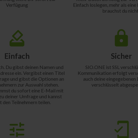
Verfügung
Einfach loslegen, mehr als ein
brauchst du nich
Einfach
Sicher
ach. Du gibst deinen Namen und
SIO.ONE ist SSL verschlü
dresse ein. Vergibst einen Titel
Kommunikation erfolgt versc
rage und gibst die Optionen an
auch deine eingegebenen 
lnehmern zur Auswahl stehen.
verschlüsselt abgespe
st du sofort eine E-Mail mit
u deiner Umfrage und kannst
t den Teilnehmern teilen.