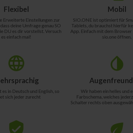
Flexibel
Mobil
le Erweiterte Einstellungen zur
SIO.ONE ist optimiert für Sm
 dass deine Umfrage genau SO
Tablets, du brauchst hierfür ke
ie DU es dir vorstellst. Versuch
App. Einfach mit dem Browser
es einfach mal!
sio.one öffnen.
ehrsprachig
Augenfreund
es in Deutsch und English, so
Wir haben ein helles und e
et sich jeder zurecht
Farbschema, welches jederz
Schalter rechts oben ausgewäh