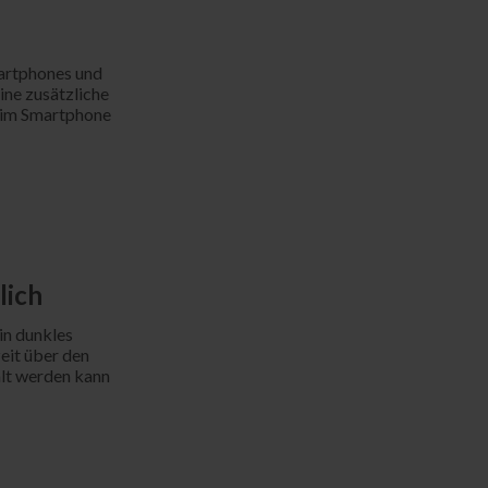
artphones und
ine zusätzliche
 im Smartphone
lich
in dunkles
eit über den
lt werden kann