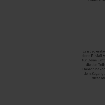
Es ist so einf
deine E-Mail A
für Deine Umf
die den Tei
Danach bekomm
dem Zugang z
diese mi