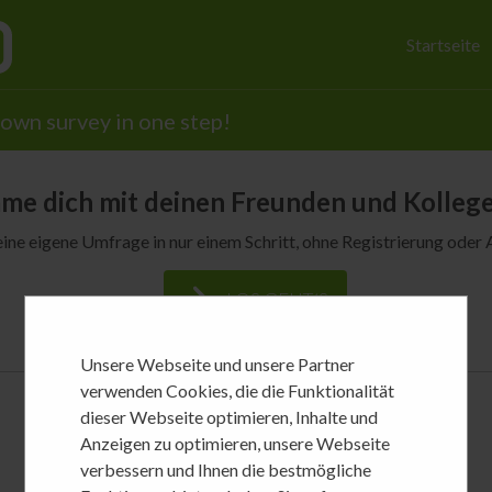
Startseite
own survey in one step!
me dich mit deinen Freunden und Kolleg
eine eigene Umfrage in nur einem Schritt, ohne Registrierung ode
LOS GEHT´S
Unsere Webseite und unsere Partner
verwenden Cookies, die die Funktionalität
dieser Webseite optimieren, Inhalte und
Anzeigen zu optimieren, unsere Webseite
verbessern und Ihnen die bestmögliche