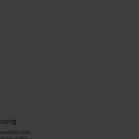
!
erung
Anmelden, noch
ügung stellen.