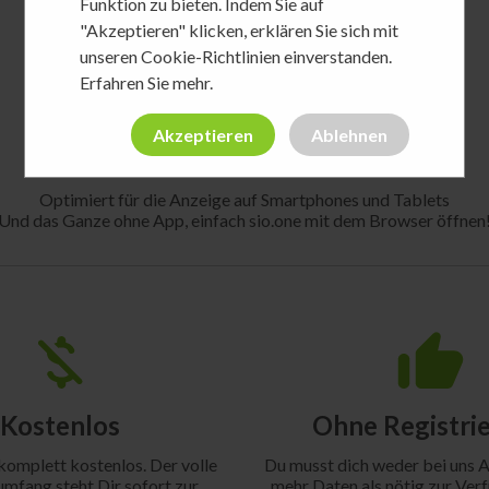
Funktion zu bieten. Indem Sie auf
"Akzeptieren" klicken, erklären Sie sich mit
unseren Cookie-Richtlinien einverstanden.
Erfahren Sie mehr
.
Akzeptieren
Ablehnen
Optimiert für die Anzeige auf Smartphones und Tablets
Und das Ganze ohne App, einfach sio.one mit dem Browser öffnen
Kostenlos
Ohne Registri
komplett kostenlos. Der volle
Du musst dich weder bei uns 
mfang steht Dir sofort zur
mehr Daten als nötig zur Verf